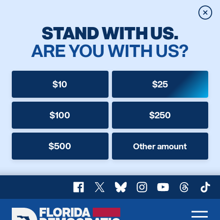
Clos
STAND WITH US.
ARE YOU WITH US?
$10
$25
$100
$250
$500
Other amount
Facebook
X
Bluesky
Instagram
YouTube
Threads
TikT
Florida