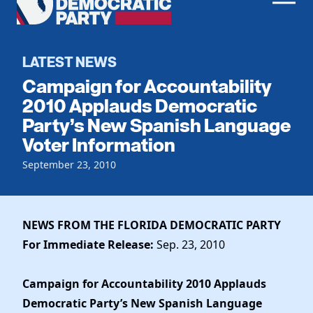
Men
Democratic
Home
Party
Register To Vote
LATEST NEWS
Campaign for Accountability
Get Involved
2010 Applauds Democratic
Party’s New Spanish Language
Events
Voting
Voter Information
Local Parties
Vote by Mail
Candidates
September 23, 2010
Caucuses
Dem Voter Guide
Data Request
Our Party
Dems Abroad
Run for Office
NEWS FROM THE FLORIDA DEMOCRATIC PARTY
Meet the Chair
Work With Us
For Immediate Release:
Sep. 23, 2010
Officers & DNC Members
Careers
Store
Charter & Bylaws
Vendors
Campaign for Accountability 2010 Applauds
Resolutions
Democratic Party’s New Spanish Language