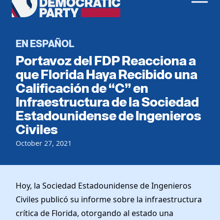
Men
Democratic
Home
Party
Register To Vote
EN ESPAÑOL
Portavoz del FDP Reacciona a
Get Involved
que Florida Haya Recibido una
Calificación de “C” en
Events
Voting
Infraestructura de la Sociedad
Local Parties
Vote by Mail
Estadounidense de Ingenieros
Candidates
Caucuses
Civiles
Dem Voter Guide
Data Request
Our Party
Dems Abroad
October 27, 2021
Run for Office
Meet the Chair
Work With Us
Officers & DNC Members
Careers
Hoy, la Sociedad Estadounidense de Ingenieros
Store
Charter & Bylaws
Vendors
Civiles publicó su informe sobre la infraestructura
Resolutions
crítica de Florida, otorgando al estado una