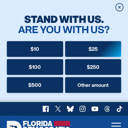
Clos
STAND WITH US.
ARE YOU WITH US?
$10
$25
$100
$250
$500
Other amount
Facebook
X
Bluesky
Instagram
YouTube
Threads
TikT
Florida