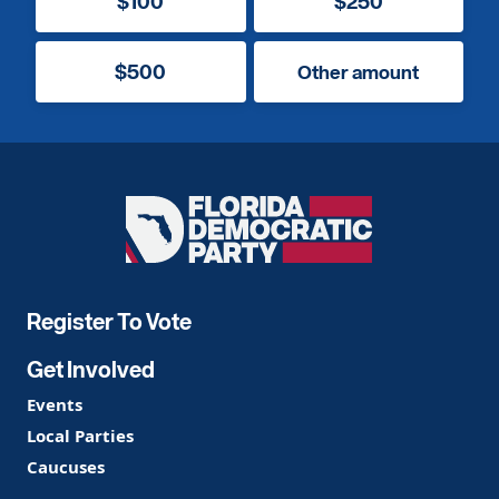
$100
$250
$500
Other amount
Florida
Democratic
Party
Register To Vote
Get Involved
Events
Local Parties
Caucuses