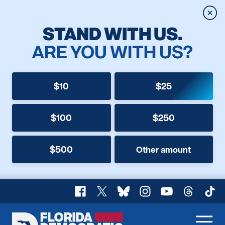
Clos
STAND WITH US.
ARE YOU WITH US?
$10
$25
$100
$250
$500
Other amount
Facebook
X
Bluesky
Instagram
YouTube
Threads
TikT
Florida