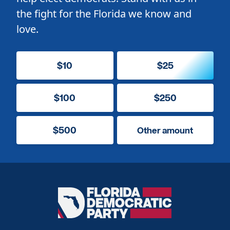
the fight for the Florida we know and
love.
$10
$25
$100
$250
$500
Other amount
Florida
Democratic
Party