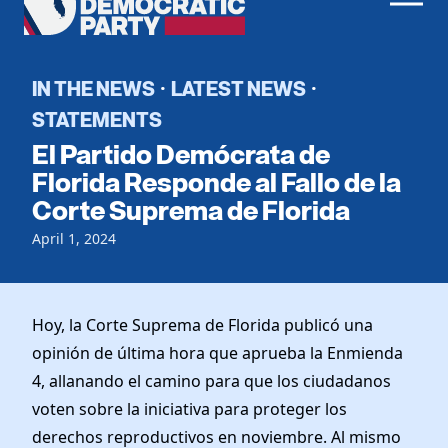
Men
Democratic
Home
Party
Register To Vote
IN THE NEWS
LATEST NEWS
·
·
STATEMENTS
Get Involved
El Partido Demócrata de
Events
Florida Responde al Fallo de la
Voting
Corte Suprema de Florida
Local Parties
Vote by Mail
Candidates
Caucuses
April 1, 2024
Dem Voter Guide
Data Request
Our Party
Dems Abroad
Run for Office
Meet the Chair
Hoy, la Corte Suprema de Florida publicó una
Work With Us
opinión de última hora que aprueba la Enmienda
Officers & DNC Members
Careers
4, allanando el camino para que los ciudadanos
Store
Charter & Bylaws
Vendors
voten sobre la iniciativa para proteger los
Elected Officials
derechos reproductivos en noviembre. Al mismo